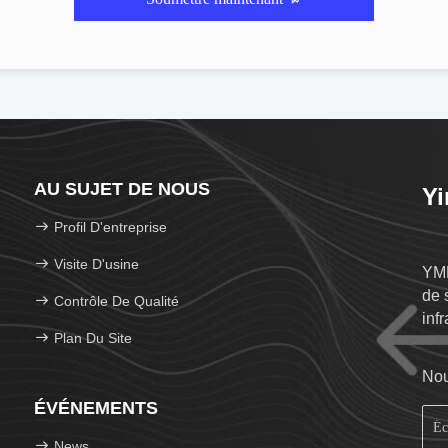
AU SUJET DE NOUS
Yi
Profil D'entreprise
Visite D'usine
YMK
de 
Contrôle De Qualité
inf
Plan Du Site
Nou
ÉVÉNEMENTS
News