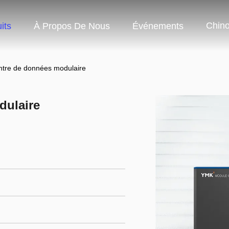
Chino
its
À Propos De Nous
Événements
tre de données modulaire
dulaire