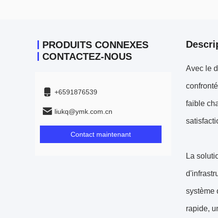
Descri
PRODUITS CONNEXES
CONTACTEZ-NOUS
Avec le d
confronté
+6591876539
faible ch
liukq@ymk.com.cn
satisfact
Contact maintenant
La solut
d'infrast
système d
rapide, u