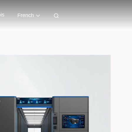
is
French