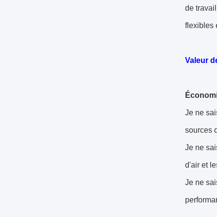
de travai
flexibles
Valeur d
Économi
Je ne sai
sources d
Je ne sai
d'air et 
Je ne sai
performa