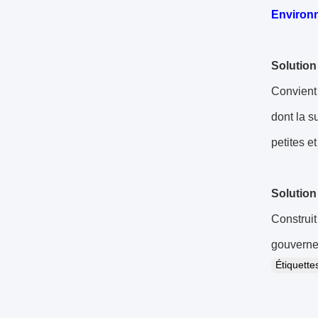
Environ
Solution
Convient 
dont la s
petites e
Solution
Construit
gouvernem
Étiquett