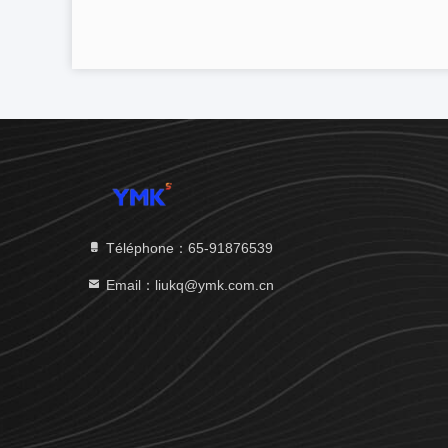
Téléphone：65-91876539
Email：liukq@ymk.com.cn