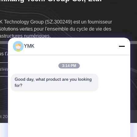
 Technology Group (SZ.300249) est un fournisseur
solutions vertes pour l'ensemble du cycle de vie des
rastructures numériques.
YMK
s t'arriverons de retour dès que possible.
3:14 PM
INSCRIVEZ-VOUS
Good day, what product are you looking 
for?
t 2025-2026 Yimikang Tech. Group Co., Ltd. . Tous droits réservés.