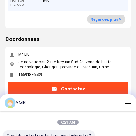
Nom de
YMK
marque
Regardez plus
Coordonnées
Mr. Liu
Je ne veux pas.2, rue Keyuan Sud 2e, zone de haute
technologie, Chengdu, province du Sichuan, Chine
+6591876539
Contactez
YMK
6:21 AM
Machine à humidité constante de la série SCD
Good day, what product are you looking for?