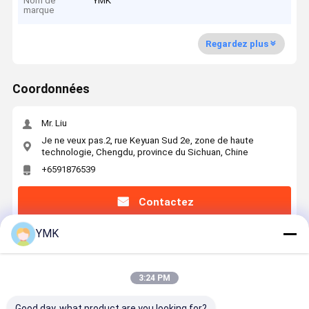
Nom de
YMK
marque
Regardez plus
Coordonnées
Mr. Liu
Je ne veux pas.2, rue Keyuan Sud 2e, zone de haute
technologie, Chengdu, province du Sichuan, Chine
+6591876539
Contactez
YMK
3:24 PM
PAC refroidi à l'air, niveau du rack
Good day, what product are you looking for?