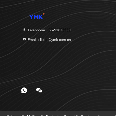
Téléphone：65-91876539
Email：liukq@ymk.com.cn