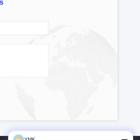
s
YMK