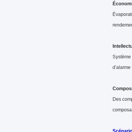
Économie
Évaporate
rendement 
Intellect
Système d
d'alarme 
Composa
Des compr
composant
Scénario