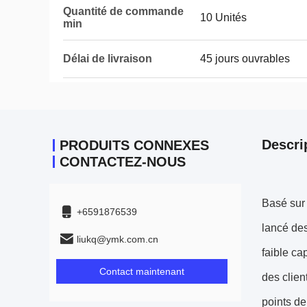
Quantité de commande
10 Unités
min
Délai de livraison
45 jours ouvrables
Descri
PRODUITS CONNEXES
CONTACTEZ-NOUS
Basé sur
+6591876539
lancé des
liukq@ymk.com.cn
faible ca
Contact maintenant
des clien
points de