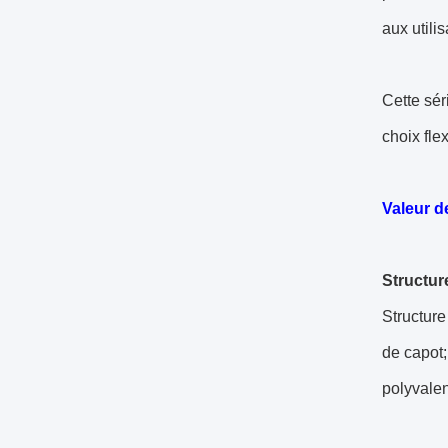
aux utilis
Cette sér
choix fle
Valeur d
Structur
Structure
de capot;
polyvale