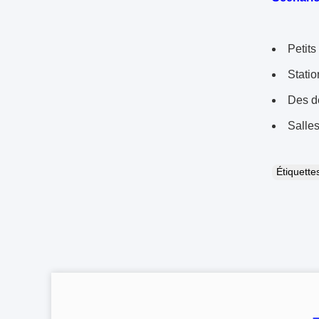
Petits
Statio
Des d
Salles
Étiquett